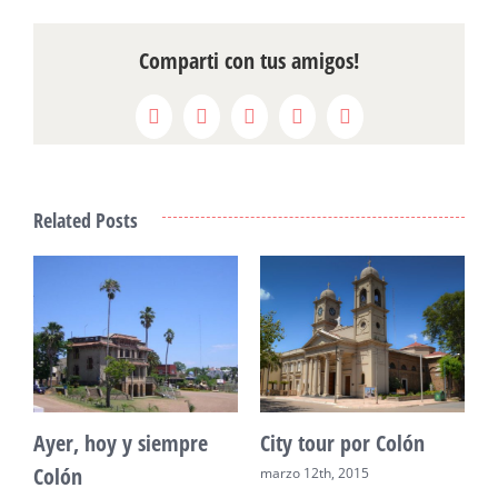
Comparti con tus amigos!
Facebook
X
Reddit
LinkedIn
Pinterest
Related Posts
Ecoturismo en Colon
Palacio San Jose
Urquiza Colon Entre
marzo 12th, 2015